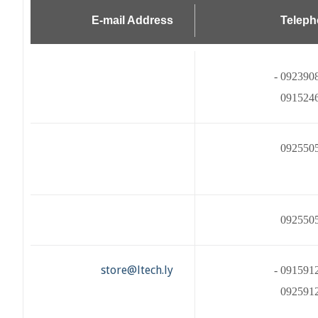
E-mail Address
Telep
0923908661 -
091524
092550
092550
store@ltech.ly
0915912171 -
092591