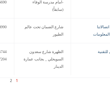
-امام مدرسة الوفاء
6690
(سابقاً)
صالاتنا
شارع الضمان تحت عالم
990‬
 المعلومات
الطيور
للتقنية
الظهرة شارع سعدون
السويحلي _ بجانب عمارة
7204
الدينار
2
1