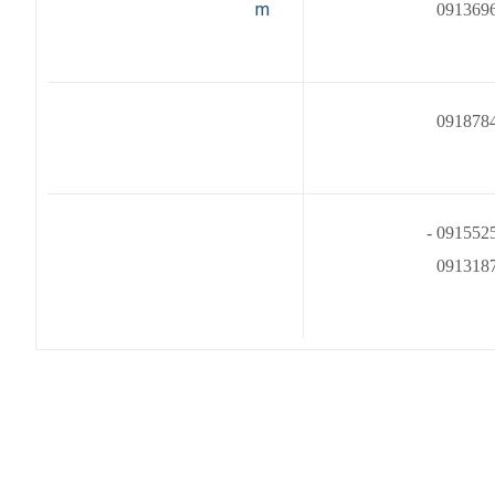
m
091369
0918784
0915525744 -
091318