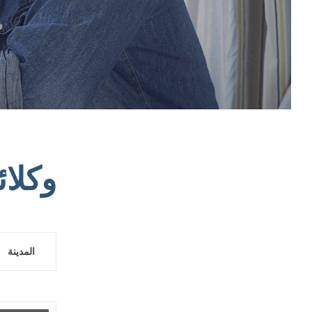
وكلائن
المدينة