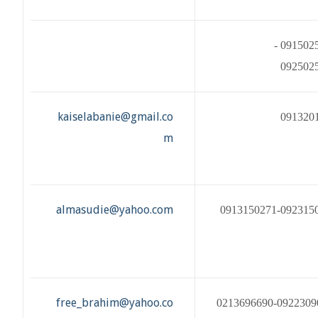
0915025091 -
092502
kaiselabanie@gmail.co
091320
m
almasudie@yahoo.com
0913150271-092315
free_brahim@yahoo.co
0213696690-0922309