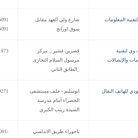
تقنية المعلومات
شارع ولي العهد مقابل
سوق اورانج
5091
ي لتقنية
قصربن غشير _ مركز
1973
مات والإتصالات
مرسول السلام التجارى
_الطابق التاني
دي للهاتف النقال
ابوسليم - خلف مستشفى
0271
الخضراء أمام مدرسة
السيدة زينب الكبري
تاجوراء طريق الاندلسي
091-