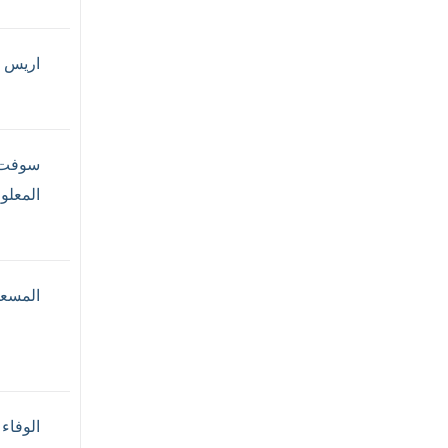
اريس ل
سوفت و
المعلو
المسعو
الوفاء